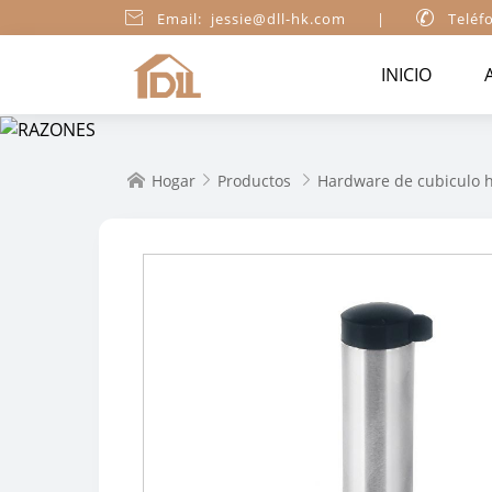

Email: jessie@dll-hk.com
|

Teléf
INICIO
Hogar
Productos
Hardware de cubiculo h


