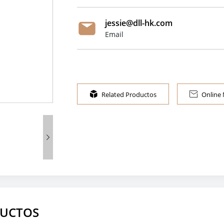
jessie@dll-hk.com
Email

Related Productos

Online

DUCTOS