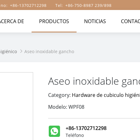
ono: +86-13702712298 Tel: +86-750-8987 239/898
ACERCA DE
PRODUCTOS
NOTICIAS
CONTAC
igiénico
Aseo inoxidable gancho

Aseo inoxidable ga
Category:
Hardware de cubiculo higién
Modelo: WPF08
+86-13702712298
Teléfono