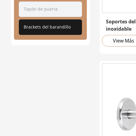
Tapón de puerta
Soportes del
Brackets del barandillo
inoxidable
View Más