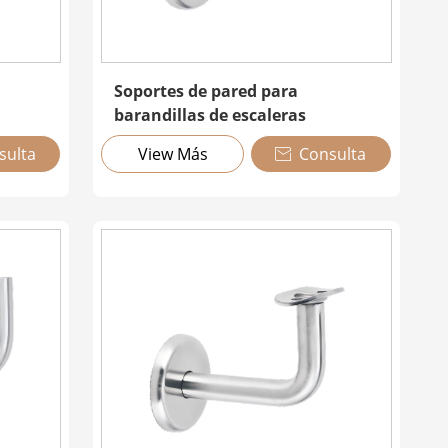
Soportes de pared para
barandillas de escaleras
sulta
View Más
Consulta
