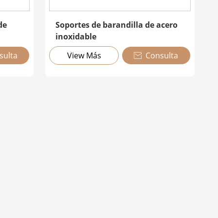
de
Soportes de barandilla de acero
inoxidable
sulta
View Más
Consulta
