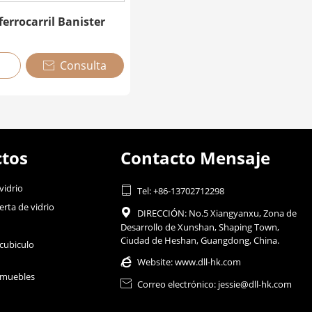
ferrocarril Banister
Consulta

tos
Contacto Mensaje
vidrio

Tel: +86-13702712298
erta de vidrio

DIRECCIÓN: No.5 Xiangyanxu, Zona de
Desarrollo de Xunshan, Shaping Town,
Ciudad de Heshan, Guangdong, China.
cubiculo

Website:
www.dll-hk.com
 muebles

Correo electrónico: jessie@dll-hk.com