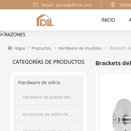

Email: jessie@dll-hk.com
|

Teléf
INICIO
Hogar
Productos
Hardware de muebles
Brackets d




CATEGORÍAS DE PRODUCTOS
Brackets de
Hardware de vidrio
Hardware de puerta deslizante
Accesorios de vidrio de ducha