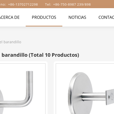
ono: +86-13702712298 Tel: +86-750-8987 239/898
ACERCA DE
PRODUCTOS
NOTICIAS
CONTAC
el barandillo
l barandillo
(Total 10 Productos)