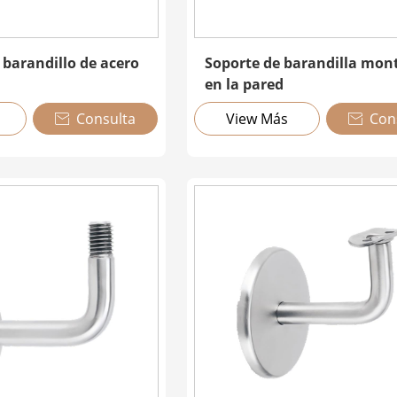
 barandillo de acero
Soporte de barandilla mon
en la pared
Consulta
View Más
Con

