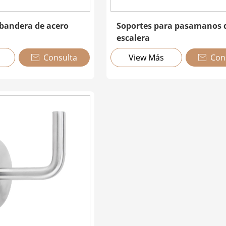
 bandera de acero
Soportes para pasamanos 
escalera
Consulta
View Más
Con

