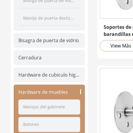
Mango de puerta de vidrio
Manija de puerta deslizante
Soportes de
barandillas 
Bisagra de puerta de vidrio
View Más
Cerradura
Hardware de cubiculo higiénico
Hardware de muebles
Manijas del gabinete
Botones