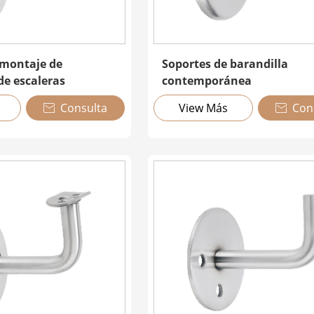
 montaje de
Soportes de barandilla
de escaleras
contemporánea
Consulta
View Más
Con

