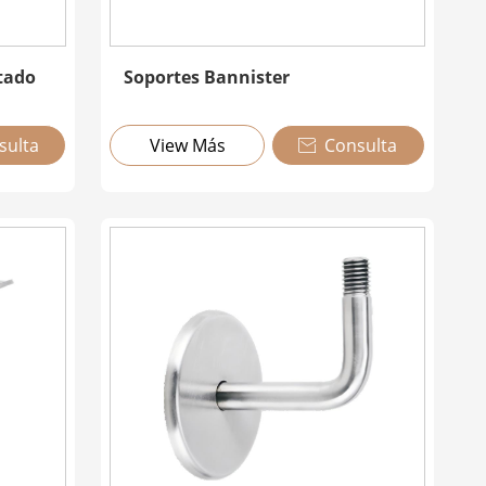
tado
Soportes Bannister
sulta
View Más
Consulta
