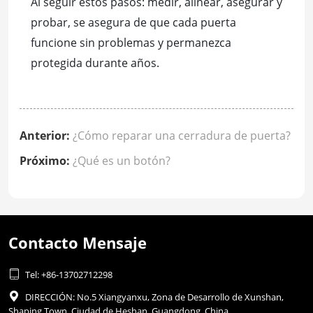
Al seguir estos pasos: medir, alinear, asegurar y
probar, se asegura de que cada puerta
funcione sin problemas y permanezca
protegida durante años.
Anterior:
¿Cómo reparar una cerradura de puerta?
Próximo:
¿Qué es un botón?
Contacto Mensaje

Tel: +86-13702712298

DIRECCIÓN: No.5 Xiangyanxu, Zona de Desarrollo de Xunshan,
Shaping Town, Ciudad de Heshan, Guangdong, China.