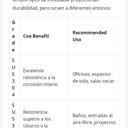
durabilidad, pero sirven a diferentes entonos:
G
r
Recommended
a
Coe Benefit
Uso
d
e
S
U
Excelente
S
Oficinas, espacios
resistencia a la
3
de vida, salas secas
corosión interio
0
4
S
U
Resistencia
Baños, entradas al
S
superio a los
aire libre, proyectos
3
clouros y la