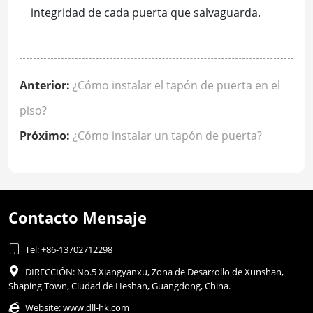
integridad de cada puerta que salvaguarda.
Anterior:
¿Cómo instalar el tapón de puerta en el
piso?
Próximo:
¿Cómo instalar un tapón de puerta?
Contacto Mensaje

Tel: +86-13702712298

DIRECCIÓN: No.5 Xiangyanxu, Zona de Desarrollo de Xunshan,
Shaping Town, Ciudad de Heshan, Guangdong, China.

Website:
www.dll-hk.com