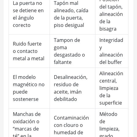
La puerta no
Tapón mal
del tapón,
se detiene en
alineado, caída
alineación
el ángulo
de la puerta,
de la
corecto
piso desigual
bisagra
Tampon de
Integridad
Ruido fuerte
goma
y
o contacto
desgastado o
alineación
metal a metal
faltante
del buffer
Alineación
El modelo
Desalineación,
central,
magnético no
residuo de
limpieza
puede
aceite, imán
de la
sostenerse
debilitado
superficie
Manchas de
Método
Contaminación
oxidación o
de
con clouro o
“marcas de
limpieza,
humedad de
té” en la
grado