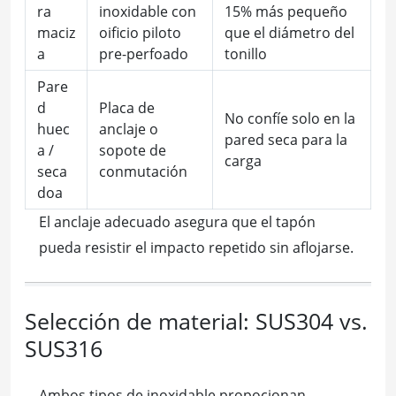
ra
inoxidable con
15% más pequeño
maciz
oificio piloto
que el diámetro del
a
pre-perfoado
tonillo
Pare
d
Placa de
No confíe solo en la
huec
anclaje o
pared seca para la
a /
sopote de
carga
seca
conmutación
doa
El anclaje adecuado asegura que el tapón
pueda resistir el impacto repetido sin aflojarse.
Selección de material: SUS304 vs.
SUS316
Ambos tipos de inoxidable propocionan