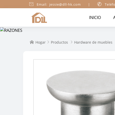

Email: jessie@dll-hk.com
|

Teléf
INICIO
Hogar
Productos
Hardware de muebles


