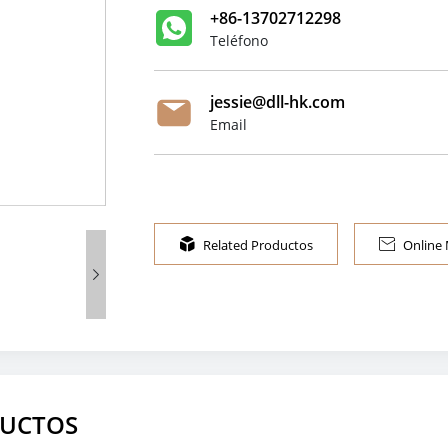
+86-13702712298
Teléfono
jessie@dll-hk.com
Email

Related Productos

Online

DUCTOS