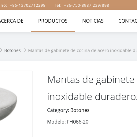
ono: +86-13702712298 Tel: +86-750-8987 239/898
ACERCA DE
PRODUCTOS
NOTICIAS
CONTAC
Botones
Mantas de gabinete de cocina de acero inoxidable d


Mantas de gabinete 
inoxidable duradero
Category:
Botones
Modelo: FH066-20